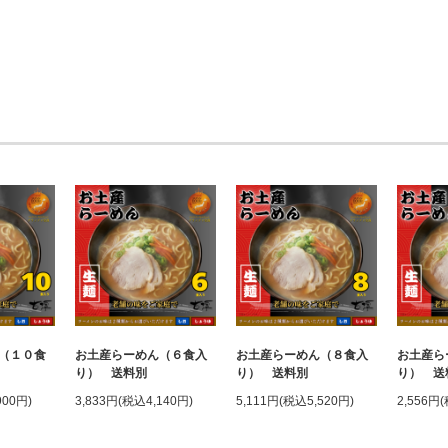
（１０食
お土産らーめん（６食入
お土産らーめん（８食入
お土産ら
り） 送料別
り） 送料別
り） 送
900円)
3,833円(税込4,140円)
5,111円(税込5,520円)
2,556円