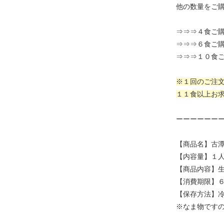
他の数量をご
⇒⇒⇒４食ご
⇒⇒⇒６食ご
⇒⇒⇒１０食
※１回のご注
１１食以上お
ーーーーーー
【商品名】古
【内容量】１人
【商品内容】生麺 
【消費期限】
【保存方法】冷
※なま物です