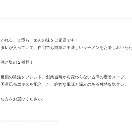
継がれる、古潭らーめんの味をご家庭でも！
、タレが入っていて、自宅でも簡単に美味しいラーメンをお楽しみいた
醤油と塩の２種類！
２種類の醤油をブレンド。創業当時から変わらない古潭の定番スープ。
と国産昆布エキスを配合した、絶妙な風味と深みのある独特な塩ダレ。
きな方をお選びください。
ーーーーーーーーーーーーーーー