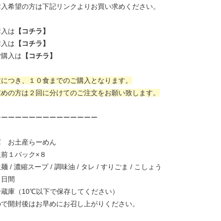
購入希望の方は下記リンクよりお買い求めください。
購入は
【コチラ】
購入は
【コチラ】
ご購入は
【コチラ】
文につき、１０食までのご購入となります。
求めの方は２回に分けてのご注文をお願い致します。
ーーーーーーーーーーーーーーー
潭 お土産らーめん
前１パック×８
/ 濃縮スープ / 調味油 / タレ / すりごま / こしょう
６日間
蔵庫（10℃以下で保存してください）
ので開封後はお早めにお召し上がりください。