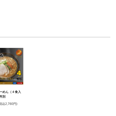
ーめん（４食入
料別
(税込2,760円)